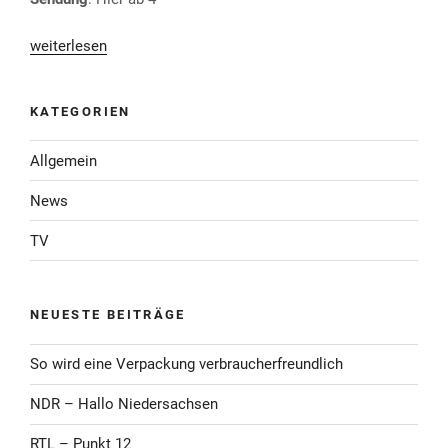
„MDR
weiterlesen
–
Hier
KATEGORIEN
ab
4“
Allgemein
News
TV
NEUESTE BEITRÄGE
So wird eine Verpackung verbraucherfreundlich
NDR – Hallo Niedersachsen
RTL – Punkt 12