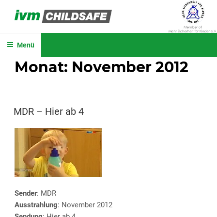
Zum
Inhalt
IVM CHILDSAFE
springen
Menü
Monat:
November 2012
VERÖFFENTLICHT
MDR – Hier ab 4
AM
Sender
: MDR
Ausstrahlung
: November 2012
Sendung
: Hier ab 4