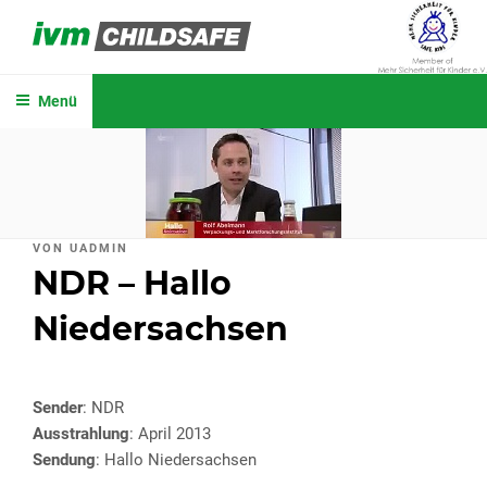
Zum
Inhalt
IVM CHILDSAFE
springen
Menü
VERÖFFENTLICHT
VON
UADMIN
AM
NDR – Hallo
Niedersachsen
Sender
: NDR
Ausstrahlung
: April 2013
Sendung
: Hallo Niedersachsen