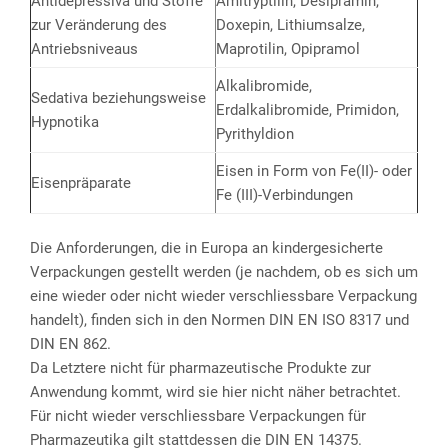
Antidepressiva und Stoffe
Amitryptilin, Desipramin,
zur Veränderung des
Doxepin, Lithiumsalze,
Antriebsniveaus
Maprotilin, Opipramol
Alkalibromide,
Sedativa beziehungsweise
Erdalkalibromide, Primidon,
Hypnotika
Pyrithyldion
Eisen in Form von Fe(II)- oder
Eisenpräparate
Fe (III)-Verbindungen
Die Anforderungen, die in Europa an kindergesicherte
Verpackungen gestellt werden (je nachdem, ob es sich um
eine wieder oder nicht wieder verschliessbare Verpackung
handelt), finden sich in den Normen DIN EN ISO 8317 und
DIN EN 862.
Da Letztere nicht für pharmazeutische Produkte zur
Anwendung kommt, wird sie hier nicht näher betrachtet.
Für nicht wieder verschliessbare Verpackungen für
Pharmazeutika gilt stattdessen die DIN EN 14375.