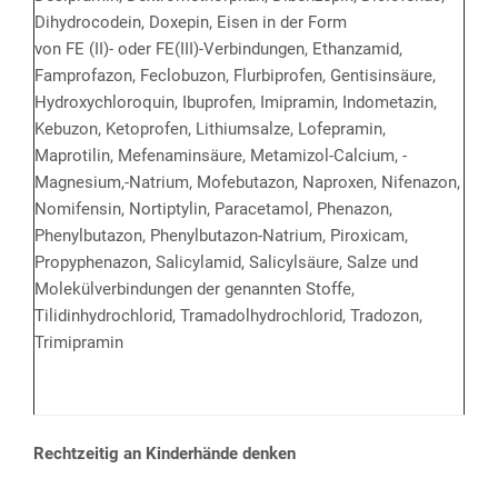
Dihydrocodein, Doxepin, Eisen in der Form
von FE (II)- oder FE(III)-Verbindungen, Ethanzamid,
Famprofazon, Feclobuzon, Flurbiprofen, Gentisinsäure,
Hydroxychloroquin, Ibuprofen, Imipramin, Indometazin,
Kebuzon, Ketoprofen, Lithiumsalze, Lofepramin,
Maprotilin, Mefenaminsäure, Metamizol-Calcium, -
Magnesium,-Natrium, Mofebutazon, Naproxen, Nifenazon,
Nomifensin, Nortiptylin, Paracetamol, Phenazon,
Phenylbutazon, Phenylbutazon-Natrium, Piroxicam,
Propyphenazon, Salicylamid, Salicylsäure, Salze und
Molekülverbindungen der genannten Stoffe,
Tilidinhydrochlorid, Tramadolhydrochlorid, Tradozon,
Trimipramin
Rechtzeitig an Kinderhände denken