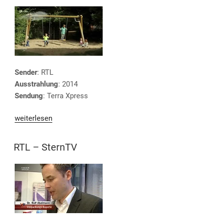
Sender
: RTL
Ausstrahlung
: 2014
Sendung
: Terra Xpress
„ZDF
weiterlesen
–
Terra
VERÖFFENTLICHT
RTL – SternTV
AM
Xpress“