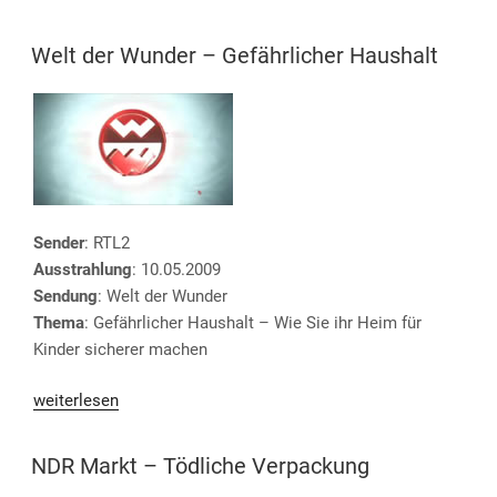
–
Hier
VERÖFFENTLICHT
Welt der Wunder – Gefährlicher Haushalt
AM
ab
4“
Sender
: RTL2
Ausstrahlung
: 10.05.2009
Sendung
: Welt der Wunder
Thema
: Gefährlicher Haushalt – Wie Sie ihr Heim für
Kinder sicherer machen
„Welt
weiterlesen
der
Wunder
VERÖFFENTLICHT
NDR Markt – Tödliche Verpackung
AM
–