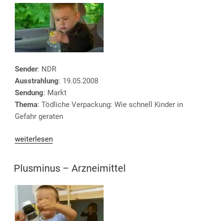
Gefährlicher
Haushalt“
Sender
: NDR
Ausstrahlung
: 19.05.2008
Sendung
: Markt
Thema
: Tödliche Verpackung: Wie schnell Kinder in
Gefahr geraten
„NDR
weiterlesen
Markt
–
VERÖFFENTLICHT
Plusminus – Arzneimittel
AM
Tödliche
Verpackung“