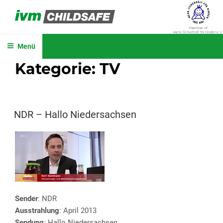
Zum
Inhalt
IVM CHILDSAFE
springen
Menü
Kategorie:
TV
VERÖFFENTLICHT
NDR – Hallo Niedersachsen
AM
Sender
: NDR
Ausstrahlung
: April 2013
Sendung
: Hallo Niedersachsen