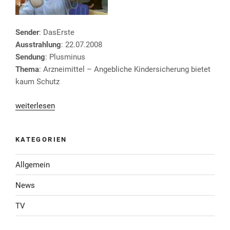
Sender
: DasErste
Ausstrahlung
: 22.07.2008
Sendung
: Plusminus
Thema
: Arzneimittel – Angebliche Kindersicherung bietet
kaum Schutz
„Plusminus
weiterlesen
–
Arzneimittel“
KATEGORIEN
Allgemein
News
TV