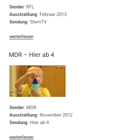
Sender
: RTL
Ausstrahlung
: Februar 2013
Sendung
: SternTV
„RTL
weiterlesen
–
SternTV“
VERÖFFENTLICHT
MDR – Hier ab 4
AM
Sender
: MDR
Ausstrahlung
: November 2012
Sendung
: Hier ab 4
„MDR
weiterlesen