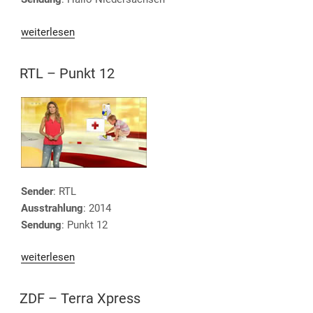
„NDR
weiterlesen
–
Hallo
VERÖFFENTLICHT
RTL – Punkt 12
AM
Niedersachsen“
Sender
: RTL
Ausstrahlung
: 2014
Sendung
: Punkt 12
„RTL
weiterlesen
–
Punkt
VERÖFFENTLICHT
ZDF – Terra Xpress
AM
12“