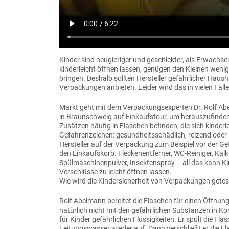
Kinder sind neugieriger und geschickter, als Erwachs
kinderleicht öffnen lassen, genügen den Kleinen wenig
bringen. Deshalb sollten Hersteller gefährlicher Haus
Verpackungen anbieten. Leider wird das in vielen Fäl
Markt geht mit dem Verpackungsexperten Dr. Rolf A
in Braunschweig auf Einkaufstour, um herauszufinde
Zusätzen häufig in Flaschen befinden, die sich kinderl
Gefahrenzeichen: gesundheitsschädlich, reizend oder 
Hersteller auf der Verpackung zum Beispiel vor der
den Einkaufskorb. Fleckenentferner, WC-Reiniger, Kalkl
Spülmaschinenpulver, Insektenspray – all das kann Ki
Verschlüsse zu leicht öffnen lassen.
Wie wird die Kindersicherheit von Verpackungen getes
Rolf Abelmann bereitet die Flaschen für einen Öffnungs
natürlich nicht mit den gefährlichen Substanzen in K
für Kinder gefährlichen Flüssigkeiten. Er spült die Flas
Leitungswasser wieder auf. Dann verschließt er die