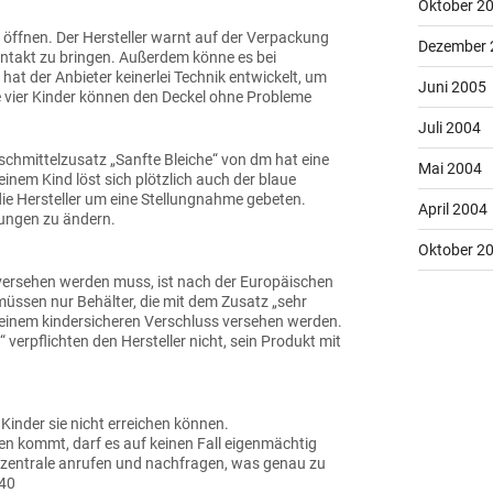
Oktober 2
öffnen. Der Hersteller warnt auf der Verpackung
Dezember 
ontakt zu bringen. Außerdem könne es bei
t der Anbieter keinerlei Technik entwickelt, um
Juni 2005
e vier Kinder können den Deckel ohne Probleme
Juli 2004
schmittelzusatz „Sanfte Bleiche“ von dm hat eine
Mai 2004
einem Kind löst sich plötzlich auch der blaue
die Hersteller um eine Stellungnahme gebeten.
April 2004
kungen zu ändern.
Oktober 2
versehen werden muss, ist nach der Europäischen
üssen nur Behälter, die mit dem Zusatz „sehr
it einem kindersicheren Verschluss versehen werden.
 verpflichten den Hersteller nicht, sein Produkt mit
inder sie nicht erreichen können.
en kommt, darf es auf keinen Fall eigenmächtig
tzentrale anrufen und nachfragen, was genau zu
 40