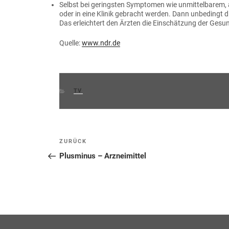
Selbst bei geringsten Symptomen wie unmittelbarem,
oder in eine Klinik gebracht werden. Dann unbedingt 
Das erleichtert den Ärzten die Einschätzung der Gesu
Quelle:
www.ndr.de
KATEGORIEN
TV
Beitragsnavigation
Vorheriger
ZURÜCK
Beitrag
Plusminus – Arzneimittel