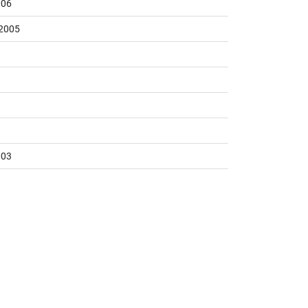
006
2005
003