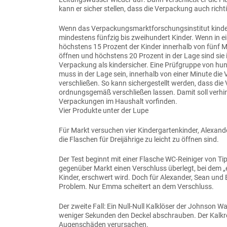
kann er sicher stellen, dass die Verpackung auch richti
Wenn das Verpackungsmarktforschungsinstitut kinderg
mindestens fünfzig bis zweihundert Kinder. Wenn in 
höchstens 15 Prozent der Kinder innerhalb von fünf M
öffnen und höchstens 20 Prozent in der Lage sind sie 
Verpackung als kindersicher. Eine Prüfgruppe von hu
muss in der Lage sein, innerhalb von einer Minute die
verschließen. So kann sichergestellt werden, dass d
ordnungsgemäß verschließen lassen. Damit soll verhin
Verpackungen im Haushalt vorfinden.
Vier Produkte unter der Lupe
Für Markt versuchen vier Kindergartenkinder, Alexand
die Flaschen für Dreijährige zu leicht zu öffnen sind.
Der Test beginnt mit einer Flasche WC-Reiniger von Tip
gegenüber Markt einen Verschluss überlegt, bei dem 
Kinder, erschwert wird. Doch für Alexander, Sean und
Problem. Nur Emma scheitert an dem Verschluss.
Der zweite Fall: Ein Null-Null Kalklöser der Johnson W
weniger Sekunden den Deckel abschrauben. Der Kalkre
Augenschäden verursachen.