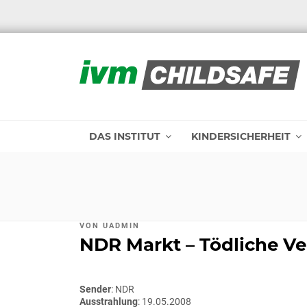
Zum
Inhalt
springen
IVM CHILDSAFE
DAS INSTITUT
KINDERSICHERHEIT
VERÖFFENTLICHT
VON
UADMIN
AM
NDR Markt – Tödliche V
Sender
: NDR
Ausstrahlung
: 19.05.2008