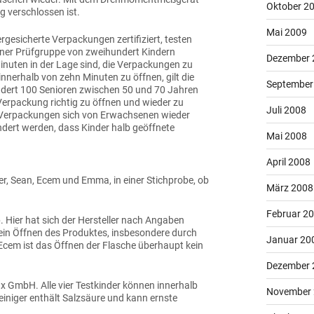
Oktober 2
g verschlossen ist.
Mai 2009
esicherte Verpackungen zertifiziert, testen
einer Prüfgruppe von zweihundert Kindern
Dezember 
inuten in der Lage sind, die Verpackungen zu
innerhalb von zehn Minuten zu öffnen, gilt die
September
ndert 100 Senioren zwischen 50 und 70 Jahren
 Verpackung richtig zu öffnen und wieder zu
Juli 2008
ie Verpackungen sich von Erwachsenen wieder
dert werden, dass Kinder halb geöffnete
Mai 2008
April 2008
er, Sean, Ecem und Emma, in einer Stichprobe, ob
März 2008
Februar 2
. Hier hat sich der Hersteller nach Angaben
„ein Öffnen des Produktes, insbesondere durch
Januar 20
 Ecem ist das Öffnen der Flasche überhaupt kein
Dezember 
ax GmbH. Alle vier Testkinder können innerhalb
November
iniger enthält Salzsäure und kann ernste