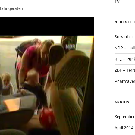
TV
efahr geraten
NEUESTE 
So wird ei
NDR – Hall
RTL – Punk
ZDF – Terr
Pharmaver
ARCHIV
September
April 2014