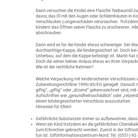
Dann versuchen die Kinder eine Flasche Teebaumöl zu 
davor, das Öl mit den Augen oder Schleimhäuten in K
Verschlucken Lungenschäden verursachen. Trotzdem ha
Kindern das Öffnen seiner Flasche zu erschweren. All
abschrauben.
Dann wird es für die Kinder etwas schwieriger. Der Wa
durchsichtige Kappe, die kindergesichert ist. Doch bei 
Unterbau, auf dem die Kappe befestigt ist. Markt hat 
Doch die sehen keinen Anlass etwas an ihren Verpac
Wie ist der rechtliche Rahmen?
Welche Verpackung mit kindersicheren Verschlüssen 
Zubereitungsrichtlinie 1999/45/EG geregelt. Danach m
giftig“, „giftig“ oder „ätzend“ gekennzeichnet sind, m
Aufschriften wie „gesundheitsschädlich“ oder „reizend“
einem kindergesicherten Verschluss auszustatten.
Hinweise für Eltern
Gefährliche Substanzen immer so aufbewahren, dass K
Wenn ein Kind trotzdem an die gefährlichen Chemikali
zum Erbrechen gebracht werden. Zuerst in der Giftno
tun ist. Giftinformationszentrum-Nord: Tel. (0551) 92