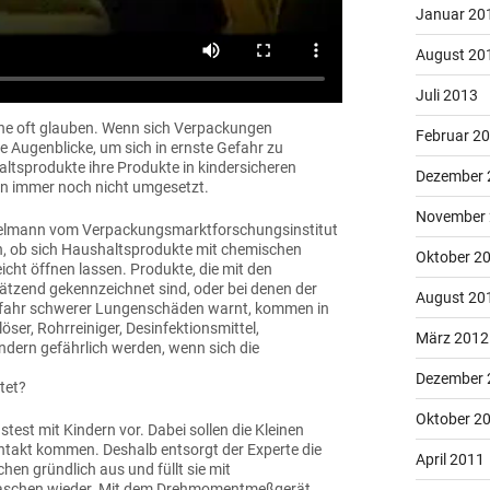
Januar 20
August 20
Juli 2013
ene oft glauben. Wenn sich Verpackungen
Februar 2
e Augenblicke, um sich in ernste Gefahr zu
haltsprodukte ihre Produkte in kindersicheren
Dezember 
len immer noch nicht umgesetzt.
November
belmann vom Verpackungsmarktforschungsinstitut
n, ob sich Haushaltsprodukte mit chemischen
Oktober 2
eicht öffnen lassen. Produkte, die mit den
ätzend gekennzeichnet sind, oder bei denen der
August 20
 Gefahr schwerer Lungenschäden warnt, kommen in
öser, Rohrreiniger, Desinfektionsmittel,
März 2012
ndern gefährlich werden, wenn sich die
Dezember 
tet?
Oktober 2
test mit Kindern vor. Dabei sollen die Kleinen
ontakt kommen. Deshalb entsorgt der Experte die
April 2011
chen gründlich aus und füllt sie mit
 Flaschen wieder. Mit dem Drehmomentmeßgerät