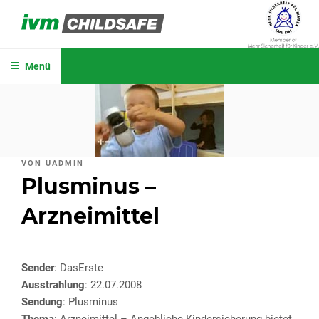
Zum
Inhalt
IVM CHILDSAFE
springen
Menü
VERÖFFENTLICHT
VON
UADMIN
AM
Plusminus –
Arzneimittel
Sender
: DasErste
Ausstrahlung
: 22.07.2008
Sendung
: Plusminus