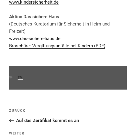
www.kindersicherheit.de
Aktion Das sichere Haus
(Deutsches Kuratorium für Sicherheit in Heim und
Freizeit)
www.das-sichere-haus.de
Broschüre: Vergiftungsunfälle bei Kindern (PDF)
KATEGORIEN
TV
Beitragsnavigation
Vorheriger
ZURÜCK
Beitrag
Auf das Zertifikat kommt es an
Nächster
WEITER