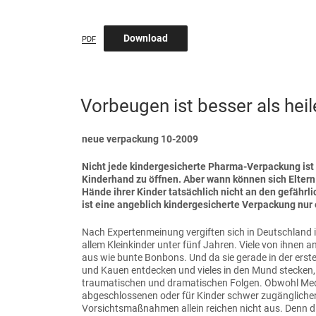
Download
PDF
VERÖFFENTLICHT
Vorbeugen ist besser als heil
AM
neue verpackung 10-2009
Nicht jede kindergesicherte Pharma-Verpackung ist a
Kinderhand zu öffnen. Aber wann können sich Eltern 
Hände ihrer Kinder tatsächlich nicht an den gefäh
ist eine angeblich kindergesicherte Verpackung nu
Nach Expertenmeinung vergiften sich in Deutschland 
allem Kleinkinder unter fünf Jahren. Viele von ihnen
aus wie bunte Bonbons. Und da sie gerade in der erst
und Kauen entdecken und vieles in den Mund stecken, 
traumatischen und dramatischen Folgen. Obwohl Medi
abgeschlossenen oder für Kinder schwer zugängliche
Vorsichtsmaßnahmen allein reichen nicht aus. Denn d