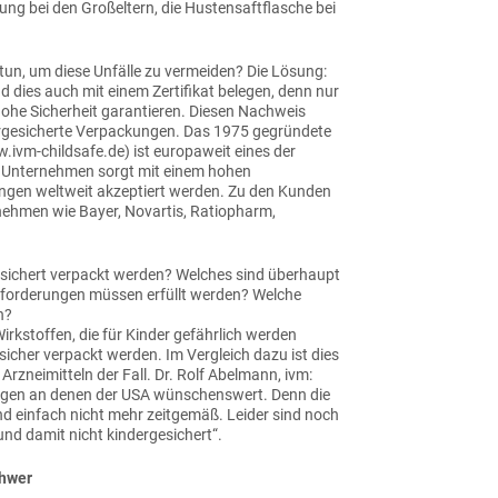
ng bei den Großeltern, die Hustensaftflasche bei
un, um diese Unfälle zu vermeiden? Die Lösung:
d dies auch mit einem Zertifikat belegen, denn nur
hohe Sicherheit garantieren. Diesen Nachweis
dergesicherte Verpackungen. Das 1975 gegründete
vm-childsafe.de) ist europaweit eines der
r Unternehmen sorgt mit einem hohen
ungen weltweit akzeptiert werden. Zu den Kunden
rnehmen wie Bayer, Novartis, Ratiopharm,
sichert verpackt werden? Welches sind überhaupt
forderungen müssen erfüllt werden? Welche
n?
rkstoffen, die für Kinder gefährlich werden
icher verpackt werden. Im Vergleich dazu ist dies
Arzneimitteln der Fall. Dr. Rolf Abelmann, ivm:
ungen an denen der USA wünschenswert. Denn die
d einfach nicht mehr zeitgemäß. Leider sind noch
 und damit nicht kindergesichert“.
chwer