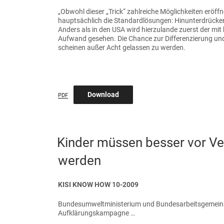
„Obwohl dieser „Trick“ zahlreiche Möglichkeiten eröff
hauptsächlich die Standardlösungen: Hinunterdrücken
Anders als in den USA wird hierzulande zuerst der m
Aufwand gesehen. Die Chance zur Differenzierung und
scheinen außer Acht gelassen zu werden.
Download
PDF
VERÖFFENTLICHT
Kinder müssen besser vor Ve
AM
werden
KISI KNOW HOW 10-2009
Bundesumweltministerium und Bundesarbeitsgemeinscha
Aufklärungskampagne …