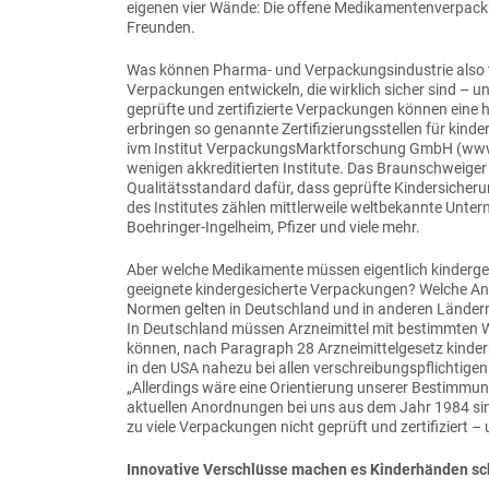
eigenen vier Wände: Die offene Medikamentenverpacku
Freunden.
Was können Pharma- und Verpackungsindustrie also t
Verpackungen entwickeln, die wirklich sicher sind – un
geprüfte und zertifizierte Verpackungen können eine 
erbringen so genannte Zertifizierungsstellen für kin
ivm Institut VerpackungsMarktforschung GmbH (www.i
wenigen akkreditierten Institute. Das Braunschweige
Qualitätsstandard dafür, dass geprüfte Kindersicher
des Institutes zählen mittlerweile weltbekannte Unte
Boehringer-Ingelheim, Pfizer und viele mehr.
Aber welche Medikamente müssen eigentlich kinderge
geeignete kindergesicherte Verpackungen? Welche An
Normen gelten in Deutschland und in anderen Länder
In Deutschland müssen Arzneimittel mit bestimmten Wi
können, nach Paragraph 28 Arzneimittelgesetz kinders
in den USA nahezu bei allen verschreibungspflichtigen 
„Allerdings wäre eine Orientierung unserer Bestimm
aktuellen Anordnungen bei uns aus dem Jahr 1984 sin
zu viele Verpackungen nicht geprüft und zertifiziert –
Innovative Verschlüsse machen es Kinderhänden s