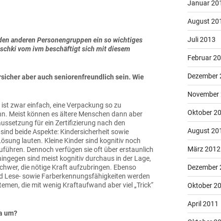
Januar 20
August 20
Juli 2013
den anderen Personengruppen ein so wichtiges
ischki vom ivm beschäftigt sich mit diesem
Februar 2
Dezember 
rsicher aber auch seniorenfreundlich sein. Wie
November
s ist zwar einfach, eine Verpackung so zu
Oktober 2
kann. Meist können es ältere Menschen dann aber
aussetzung für ein Zertifizierung nach den
August 20
ind beide Aspekte: Kindersicherheit sowie
Lösung lauten. Kleine Kinder sind kognitiv noch
März 2012
uführen. Dennoch verfügen sie oft über erstaunlich
n hingegen sind meist kognitiv durchaus in der Lage,
schwer, die nötige Kraft aufzubringen. Ebenso
Dezember 
nd Lese- sowie Farberkennungsfähigkeiten werden
temen, die mit wenig Kraftaufwand aber viel „Trick“
Oktober 2
April 2011
a um?