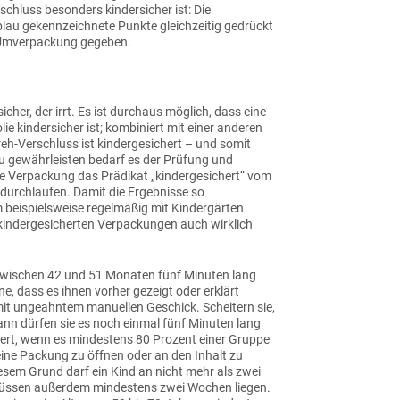
rschluss besonders kindersicher ist: Die
blau gekennzeichnete Punkte gleichzeitig gedrückt
er Umverpackung gegeben.
icher, der irrt. Es ist durchaus möglich, dass eine
e kindersicher ist; kombiniert mit einer anderen
reh-Verschluss ist kindergesichert – und somit
zu gewährleisten bedarf es der Prüfung und
eine Verpackung das Prädikat „kindergesichert“ vom
 durchlaufen. Damit die Ergebnisse so
m beispielsweise regelmäßig mit Kindergärten
 kindergesicherten Verpackungen auch wirklich
r zwischen 42 und 51 Monaten fünf Minuten lang
, dass es ihnen vorher gezeigt oder erklärt
t ungeahntem manuellen Geschick. Scheitern sie,
n dürfen sie es noch einmal fünf Minuten lang
hert, wenn es mindestens 80 Prozent einer Gruppe
 eine Packung zu öffnen oder an den Inhalt zu
iesem Grund darf ein Kind an nicht mehr als zwei
müssen außerdem mindestens zwei Wochen liegen.