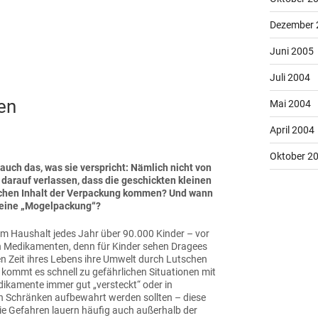
Dezember 
Juni 2005
Juli 2004
en
Mai 2004
April 2004
Oktober 2
uch das, was sie verspricht: Nämlich nicht von
darauf verlassen, dass die geschickten kleinen
rlichen Inhalt der Verpackung kommen? Und wann
r eine „Mogelpackung“?
im Haushalt jedes Jahr über 90.000 Kinder – vor
 an Medikamenten, denn für Kinder sehen Dragees
en Zeit ihres Lebens ihre Umwelt durch Lutschen
kommt es schnell zu gefährlichen Situationen mit
kamente immer gut „versteckt“ oder in
n Schränken aufbewahrt werden sollten – diese
ie Gefahren lauern häufig auch außerhalb der