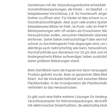
Gemeinsam mit der Verpackungsindustrie entwickeln 
Arzneimittelverpackungen, die Kinder – im Idealfall –
beispielsweise Verschlüsse, z.B. für Hustensaft, einge
Drehen zu öffnen sind. Für Kinder ist dies schwer zu 
Koordinationsfähigkeit. Aber auch viele andere System
beispielsweise Blister im Peel-, im Push- oder im Peel
Blisterpackungen sehr oft anders als Erwachsene: Wä
herausdrücken wollen, versuchen Kleinkinder überwieg
entfernen. Daher bieten mehrschichtige Folien eine hö
schwer zu durchdringende Folie abgezogen wird, um dan
allerdings auch mehrschichtig sein kann, herausdrüc
Durchdrückfolie aus Aluminium nur 20 µm dick und mit H
kindergesicherte Blister aufwendiger, haben zusätzlic
daher größeren Belastungen stand.
Beim Dial-Blister kann die Kapsel erst dann herausgedr
Position gedreht wurde. Beim so genannten Slide-Bliste
fixiert. Auf der Rückseite befindet sich zwischen Bli
Plastikscheibe. In der Grundposition der Plastikscheib
verhindert so das Herausdrücken.
Es gibt noch eine Reihe weiterer Lösungen für kinde
Verschlussstopfen für Röhrenverpackungen, die brie
mit elektronischer Dosierfunktion, die gleichzeitig kin