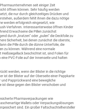
Pharmaunternehmen seit einiger Zeit
 nicht öffnen können. Sehr häufig werden
setzt, die nur durch gleichzeitiges Drücken und
verstehen, außerdem fehlt ihnen die dazu nötige
e werden erfolgreich eingesetzt, wie
-Push-Verfahren. Interessanterweise öffnen Kinder
hrend Erwachsene die Pillen zunächst
end durch „kratzen“ oder „pulen“ die Deckfolie zu
here Sicherheit, bei denen zunächst die oberste,
n die Pille durch die dünne Unterfolie, die
ken zu können. Während eine normale
eißsiegellack beschichtet ist, sind Folien für
h eine PVC-Folie auf der Innenseite und halten
ückt werden, wenn der Blister in die richtige
r ist der Blister auf der Oberseite einer Pappkarte
ster und Papprückwand eine bewegliche
e ist diese gegen den Blister verschoben und
rgesicherte Pharmaverpackungen wie
ftaschenartige Wallets oder Verpackungslösungen
dergesichert sind. Ein großer Faltschachtelhersteller