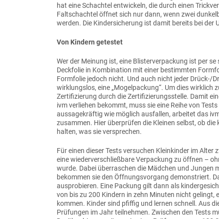
hat eine Schachtel entwickeln, die durch einen Trickve
Faltschachtel öffnet sich nur dann, wenn zwei dunkel
werden. Die Kindersicherung ist damit bereits bei d
Von Kindern getestet
Wer der Meinung ist, eine Blisterverpackung ist per se s
Deckfolie in Kombination mit einer bestimmten Formfoli
Formfolie jedoch nicht. Und auch nicht jeder Drück-/D
wirklungslos, eine „Mogelpackung“. Um dies wirklich 
Zertifizierung durch die Zertifizierungsstelle. Damit 
ivm verliehen bekommt, muss sie eine Reihe von Tests
aussagekräftig wie möglich ausfallen, arbeitet das iv
zusammen. Hier überprüfen die Kleinen selbst, ob die
halten, was sie versprechen.
Für einen dieser Tests versuchen Kleinkinder im Alte
eine wiederverschließbare Verpackung zu öffnen – ohne
wurde. Dabei überraschen die Mädchen und Jungen mi
bekommen sie den Öffnungsvorgang demonstriert. Dan
ausprobieren. Eine Packung gilt dann als kindergesic
von bis zu 200 Kindern in zehn Minuten nicht gelingt,
kommen. Kinder sind pfiffig und lernen schnell. Aus d
Prüfungen im Jahr teilnehmen. Zwischen den Tests 