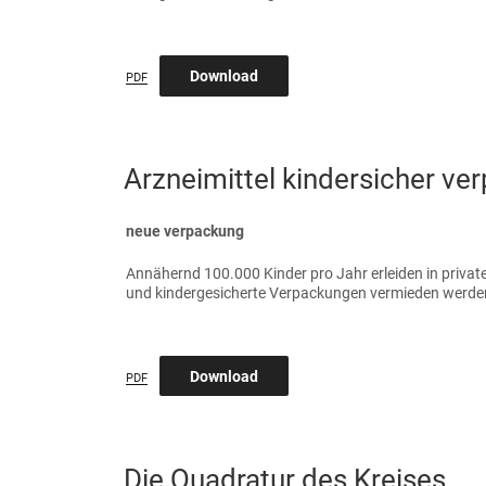
Download
PDF
VERÖFFENTLICHT
Arzneimittel kindersicher ve
AM
neue verpackung
Annähernd 100.000 Kinder pro Jahr erleiden in priva
und kindergesicherte Verpackungen vermieden werde
Download
PDF
VERÖFFENTLICHT
Die Quadratur des Kreises
AM