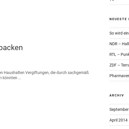
NEUESTE 
So wird ei
NDR – Hall
rpacken
RTL – Punk
ZDF – Terr
ten Haushalten Vergiftungen, die durch sachgemäß
Pharmaver
n könnten …
ARCHIV
September
April 2014